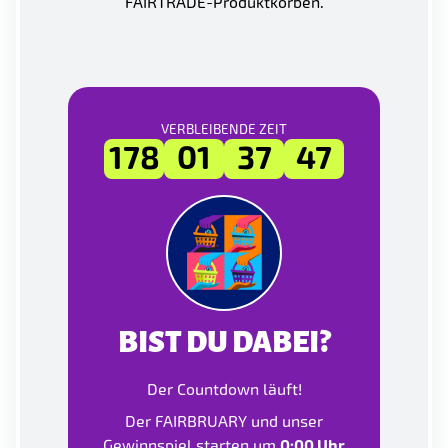
FAIRTRADE-Produktkörben.
VERBLEIBENDE ZEIT
178
01
37
46
BIST DU DABEI?
Der Countdown läuft!
Der FAIRBRUARY und unser
Gewinnspiel starten um
0:00 Uhr