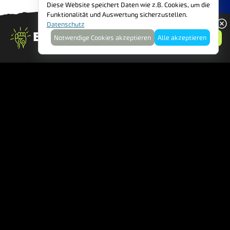
Diese Website speichert Daten wie z.B. Cookies, um die
Funktionalität und Auswertung sicherzustellen.
Datenschutz
Engagier dich!
FAIRBRUARY: FAIR EINKAU
Anmelden
Notwendige Cookies akzeptieren
Alle akzeptieren
!
Startseite
Rezepte
FAIRTRADE Österreich – Verein zur Förderung des fairen
Handels mit den Ländern des Südens.
Ölzeltgasse 3, Stiege 1, 3. Stock
Top 9A - 1030 Wien