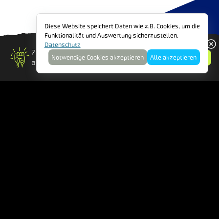
Diese Website speichert Daten wie z.B. Cookies, um die
Funktionalität und Auswertung sicherzustellen.
Datenschutz
Zum FAIRTRADE-Newsletter
FAIRBRUARY: FAIR EINKAU
Anmelden
Notwendige Cookies akzeptieren
Alle akzeptieren
anmelden
!
Startseite
Rezepte
FAIRTRADE Österreich – Verein zur Förderung des fairen
Handels mit den Ländern des Südens.
Ölzeltgasse 3, Stiege 1, 3. Stock